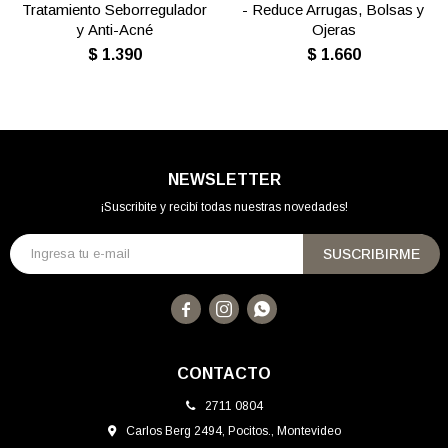
Tratamiento Seborregulador
- Reduce Arrugas, Bolsas y
y Anti-Acné
Ojeras
$
1.390
$
1.660
NEWSLETTER
¡Suscribite y recibí todas nuestras novedades!
SUSCRIBIRME



CONTACTO
2711 0804
Carlos Berg 2494, Pocitos., Montevideo