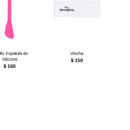
llo Espátula de
Vincha
Silicona
$
150
$
160