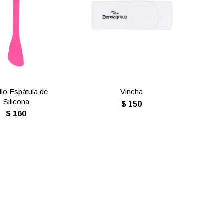
llo Espátula de
Vincha
Silicona
$
150
$
160