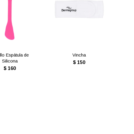
llo Espátula de
Vincha
Silicona
$
150
$
160