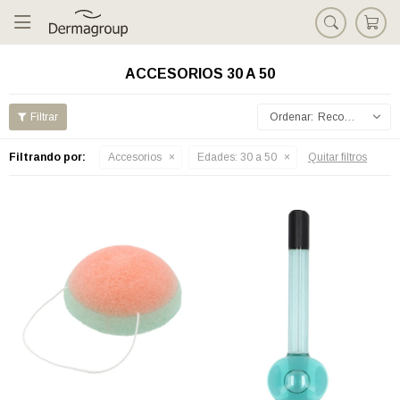

ACCESORIOS 30 A 50
Recomendados
Filtrando por:
Accesorios
Edades:
30 a 50
Quitar filtros