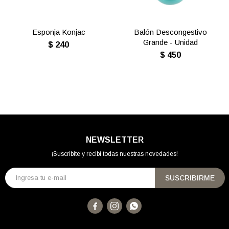
Esponja Konjac
Balón Descongestivo
Grande - Unidad
$
240
$
450
NEWSLETTER
¡Suscribite y recibí todas nuestras novedades!
SUSCRIBIRME


