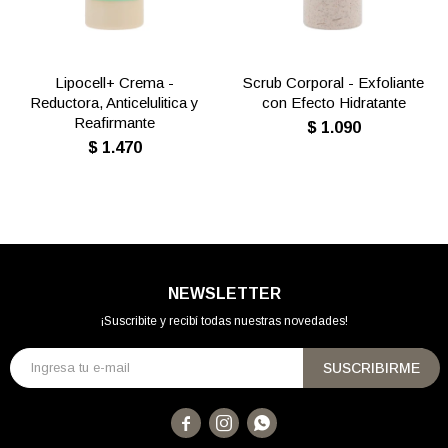
Lipocell+ Crema -
Scrub Corporal - Exfoliante
Reductora, Anticelulitica y
con Efecto Hidratante
Reafirmante
$
1.090
$
1.470
NEWSLETTER
¡Suscribite y recibí todas nuestras novedades!
SUSCRIBIRME


