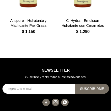
Antipore - Hidratante y
C-Hydra - Emulsión
Matificante Piel Grasa
Hidratante con Ceramidas
$
1.150
$
1.290
NEWSLETTER
¡Suscribite y recibí todas nuestras novedades!
SUSCRIBIRME


