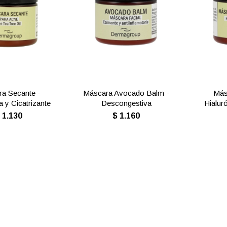
a Secante -
Máscara Avocado Balm -
Más
a y Cicatrizante
Descongestiva
Hialur
$
1.130
$
1.160