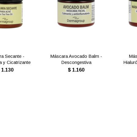
a Secante -
Máscara Avocado Balm -
Más
a y Cicatrizante
Descongestiva
Hialur
$
1.130
$
1.160