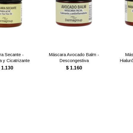
a Secante -
Máscara Avocado Balm -
Más
a y Cicatrizante
Descongestiva
Hialur
$
1.130
$
1.160