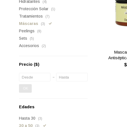
Hidratantes
(4)
Protección Solar
(1)
Tratamientos
(7)
Máscaras
(3)
Peelings
(8)
Sets
(5)
Accesorios
(2)
Mascar
Antiséptic
Precio
($)
OK
Edades
Hasta 30
(3)
30 a 50
(3)