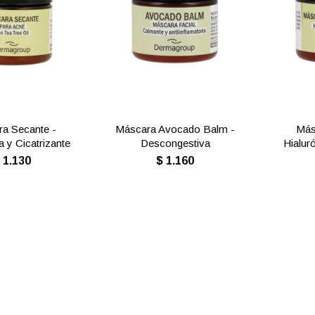
a Secante -
Máscara Avocado Balm -
Más
a y Cicatrizante
Descongestiva
Hialur
$
1.130
$
1.160