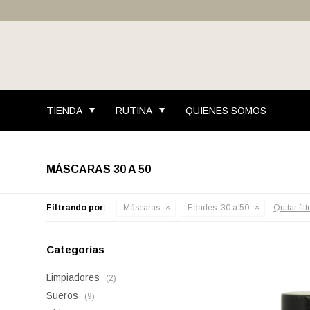
TIENDA
RUTINA
QUIENES SOMOS
MÁSCARAS 30 A 50
Filtrando por:
Máscaras
Edades:
30 a 50
Quitar filt
Categorías
Limpiadores
(2)
Sueros
(9)