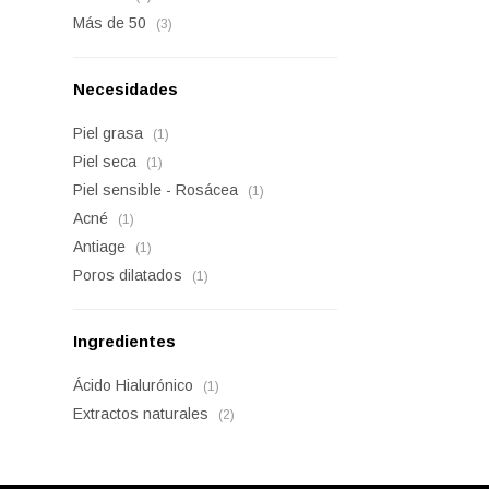
Más de 50
(3)
Necesidades
Piel grasa
(1)
Piel seca
(1)
Piel sensible - Rosácea
(1)
Acné
(1)
Antiage
(1)
Poros dilatados
(1)
Ingredientes
Ácido Hialurónico
(1)
Extractos naturales
(2)