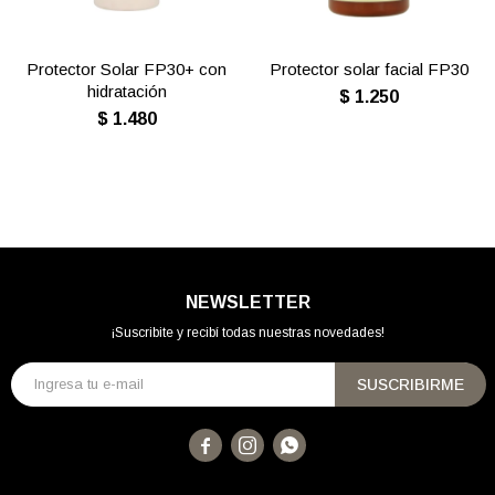
Protector Solar FP30+ con
Protector solar facial FP30
hidratación
$
1.250
$
1.480
NEWSLETTER
¡Suscribite y recibí todas nuestras novedades!
SUSCRIBIRME


