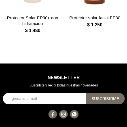
Protector Solar FP30+ con
Protector solar facial FP30
hidratación
$
1.250
$
1.480
NEWSLETTER
¡Suscribite y recibí todas nuestras novedades!
SUSCRIBIRME


