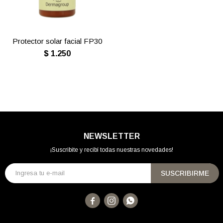
Protector solar facial FP30
$
1.250
NEWSLETTER
¡Suscribite y recibí todas nuestras novedades!
SUSCRIBIRME


