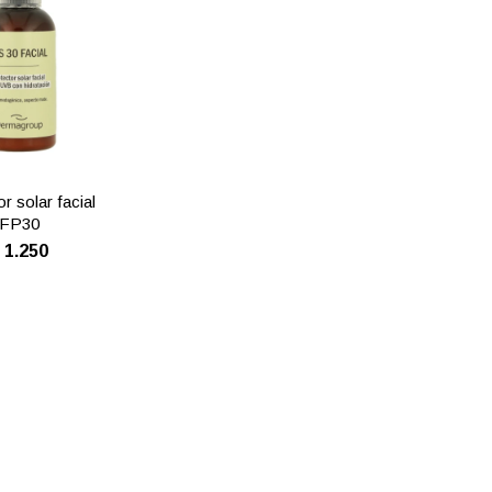
r solar facial
FP30
$
1.250