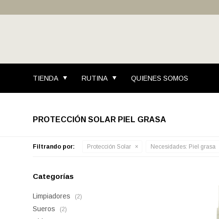
TIENDA
RUTINA
QUIENES SOMOS
PROTECCIÓN SOLAR PIEL GRASA
Filtrando por:
Protección Solar
Necesidades:
Piel grasa
Categorías
Limpiadores
(2)
Sueros
(2)