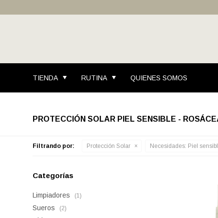
TIENDA
RUTINA
QUIENES SOMOS
PROTECCIÓN SOLAR PIEL SENSIBLE - ROSÁCE
Filtrando por:
Protección Solar
Necesidades:
Piel sensib
Categorías
Limpiadores
(1)
Sueros
(2)