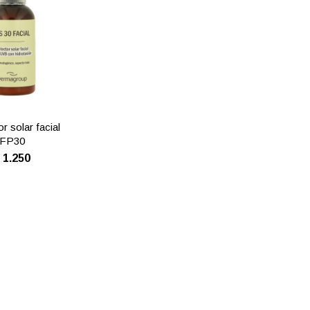
r solar facial
FP30
$
1.250