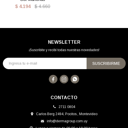
$
4.194
$
4.660
NEWSLETTER
¡Suscribite y recibí todas nuestras novedades!
SUSCRIBIRME



CONTACTO
2711 0804
Carlos Berg 2494, Pocitos., Montevideo
info@dermagroup.com.uy