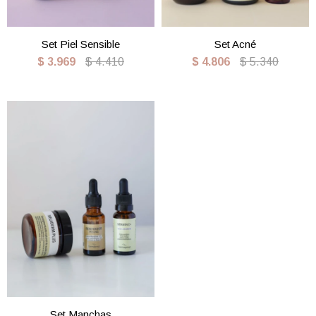
Set Piel Sensible
Set Acné
$
3.969
$
4.410
$
4.806
$
5.340
Set Manchas