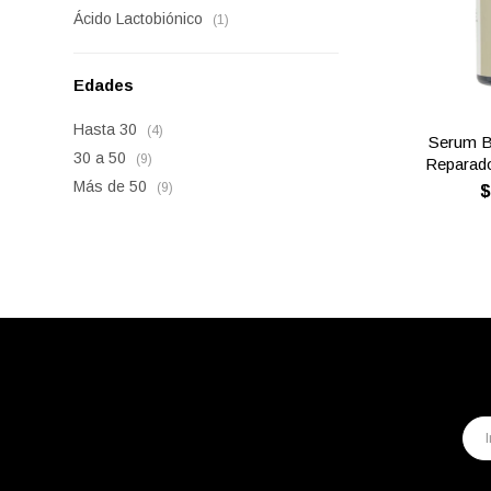
Ácido Lactobiónico
(1)
Edades
Hasta 30
(4)
Serum B1
30 a 50
(9)
Reparado
Más de 50
(9)