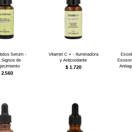
tidos Serum -
Vitamin C + - Iluminadora
Exosk
 Signos de
y Antioxidante
Exosom
jecimiento
Antia
$
1.720
$
2.560