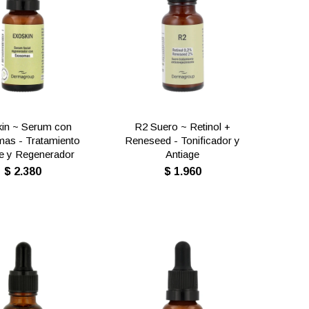
in ~ Serum con
R2 Suero ~ Retinol +
as - Tratamiento
Reneseed - Tonificador y
ge y Regenerador
Antiage
$
2.380
$
1.960