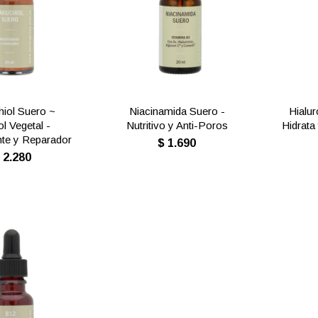
iol Suero ~
Niacinamida Suero -
Hialu
ol Vegetal -
Nutritivo y Anti-Poros
Hidrata
nte y Reparador
$
1.690
$
2.280