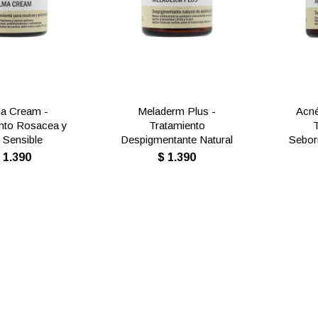
a Cream -
Meladerm Plus -
Acné
nto Rosacea y
Tratamiento
l Sensible
Despigmentante Natural
Seborr
$
1.390
$
1.390