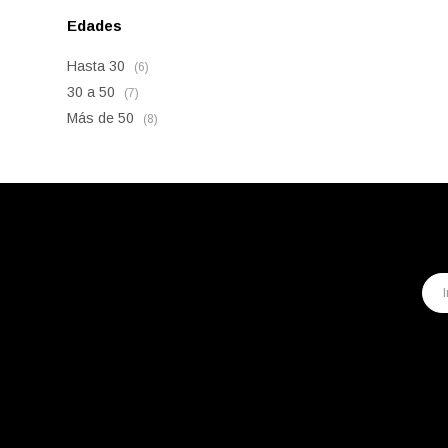
Edades
Hasta 30
(6)
30 a 50
(7)
Más de 50
(8)