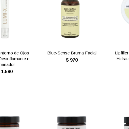
ntorno de Ojos
Blue-Sense Bruma Facial
Lipfill
Desinflamante e
Hidrat
$
970
uminador
$
1.590