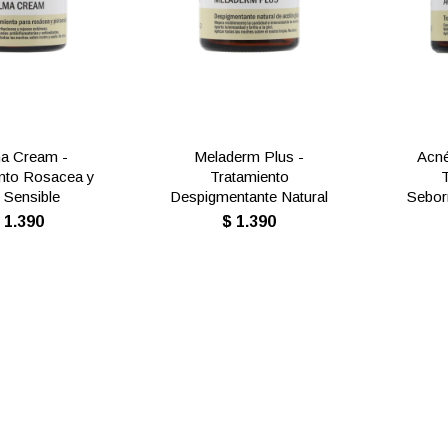
a Cream -
Meladerm Plus -
Acné
nto Rosacea y
Tratamiento
l Sensible
Despigmentante Natural
Seborr
$
1.390
$
1.390