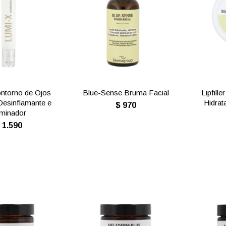
ntorno de Ojos
Blue-Sense Bruma Facial
Lipfill
Desinflamante e
Hidrat
$
970
uminador
$
1.590