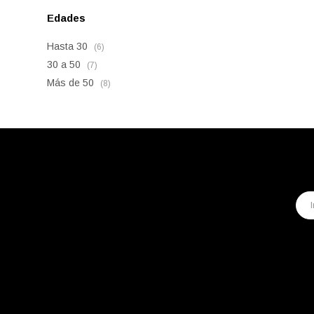
Edades
Hasta 30
(6)
30 a 50
(7)
Más de 50
(8)