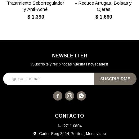
Tratamiento Seborregulador
- Reduce Arrugas, Bolsas y
y Anti-Acné
Ojeras
$
1.390
$
1.660
NEWSLETTER
¡Suscribite y recibí todas nuestras novedades!
SUSCRIBIRME



CONTACTO
2711 0804
Carlos Berg 2494, Pocitos., Montevideo