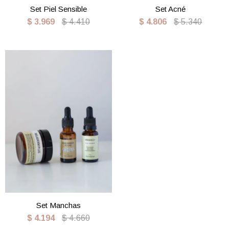
Set Piel Sensible
Set Acné
$
3.969
$
4.410
$
4.806
$
5.340
Set Manchas
$
4.194
$
4.660