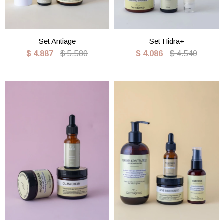
Set Antiage
Set Hidra+
$
4.887
$
5.580
$
4.086
$
4.540