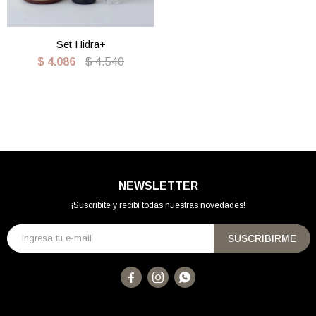
Set Hidra+
$
4.086
$
4.540
NEWSLETTER
¡Suscribite y recibí todas nuestras novedades!
SUSCRIBIRME


