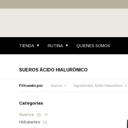
TIENDA
RUTINA
QUIENES SOMOS
SUEROS ÁCIDO HIALURÓNICO
Filtrando por:
Sueros
Ingredientes:
Ácido Hialurónico
Categorías
Sueros
(3)
Hidratantes
(2)