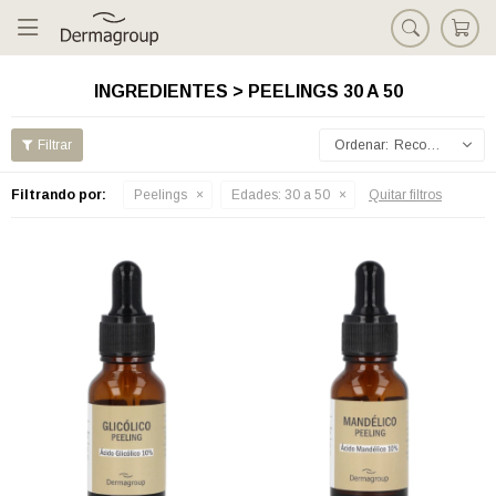

INGREDIENTES > PEELINGS 30 A 50
Recomendados
Filtrando por:
Peelings
Edades:
30 a 50
Quitar filtros