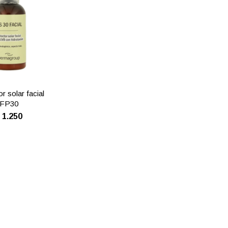
r solar facial
FP30
$
1.250