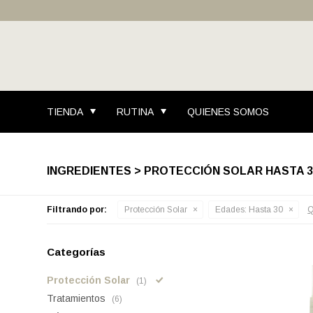
TIENDA
RUTINA
QUIENES SOMOS
INGREDIENTES > PROTECCIÓN SOLAR HASTA 3
Filtrando por:
Protección Solar
Edades:
Hasta 30
Q
Categorías
Protección Solar
(1)
Tratamientos
(6)