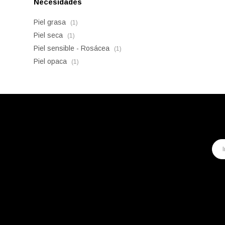
Necesidades
Piel grasa
(1)
Piel seca
(1)
Piel sensible - Rosácea
(1)
Piel opaca
(1)