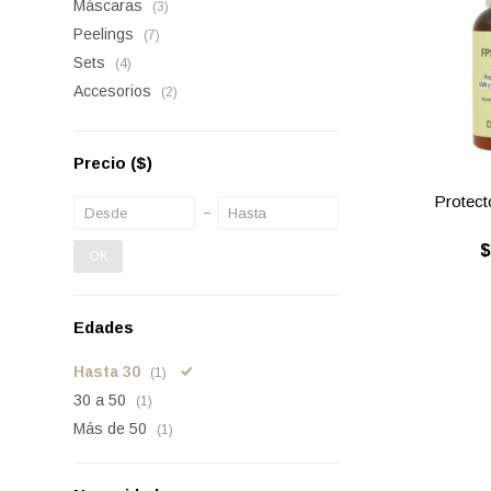
Máscaras
(3)
Peelings
(7)
Sets
(4)
Accesorios
(2)
Precio
($)
Protecto
OK
Edades
Hasta 30
(1)
30 a 50
(1)
Más de 50
(1)