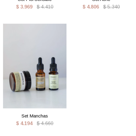
$
3.969
$
4.410
$
4.806
$
5.340
Set Manchas
$
4.194
$
4.660