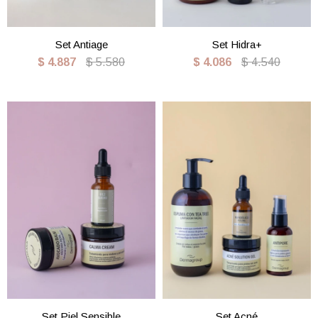
Set Antiage
Set Hidra+
$
4.887
$
5.580
$
4.086
$
4.540
Set Piel Sensible
Set Acné