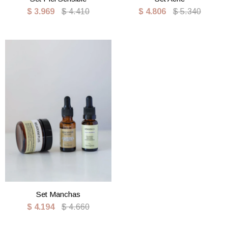
$
3.969
$
4.410
$
4.806
$
5.340
Set Manchas
$
4.194
$
4.660