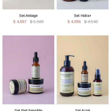
Set Antiage
Set Hidra+
$
4.887
$
5.580
$
4.086
$
4.540
Set Piel Sensible
Set Acné