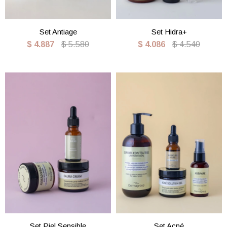
Set Antiage
Set Hidra+
$
4.887
$
5.580
$
4.086
$
4.540
Set Piel Sensible
Set Acné