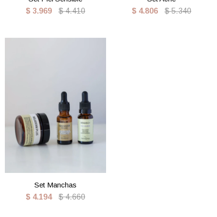
$
3.969
$
4.410
$
4.806
$
5.340
Set Manchas
$
4.194
$
4.660