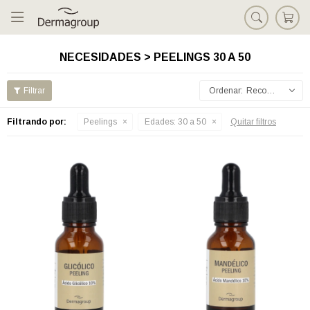

NECESIDADES > PEELINGS 30 A 50
Recomendados
Filtrando por:
Peelings
Edades:
30 a 50
Quitar filtros