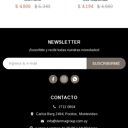
$
4.806
$
5.340
$
4.194
$
4.660
NEWSLETTER
¡Suscribite y recibí todas nuestras novedades!
SUSCRIBIRME



CONTACTO
2711 0804
Carlos Berg 2494, Pocitos., Montevideo
info@dermagroup.com.uy