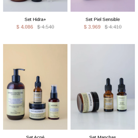
Set Hidra+
Set Piel Sensible
$
4.086
$
4.540
$
3.969
$
4.410
Set Acné
Set Manchas