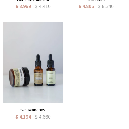
$
3.969
$
4.410
$
4.806
$
5.340
Set Manchas
$
4.194
$
4.660