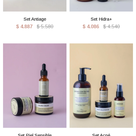
Set Antiage
Set Hidra+
$
4.887
$
5.580
$
4.086
$
4.540
Set Piel Sensible
Set Acné