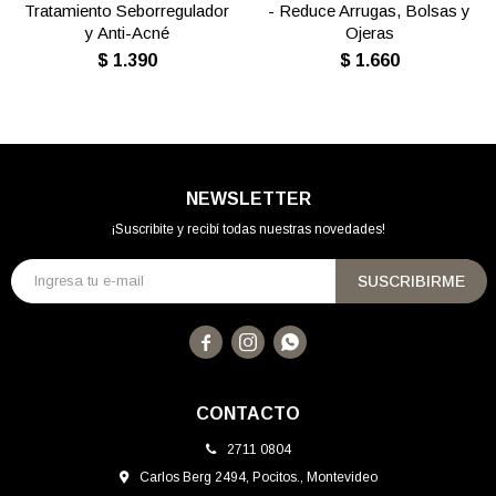
Tratamiento Seborregulador
- Reduce Arrugas, Bolsas y
y Anti-Acné
Ojeras
$
1.390
$
1.660
NEWSLETTER
¡Suscribite y recibí todas nuestras novedades!
SUSCRIBIRME



CONTACTO
2711 0804
Carlos Berg 2494, Pocitos., Montevideo