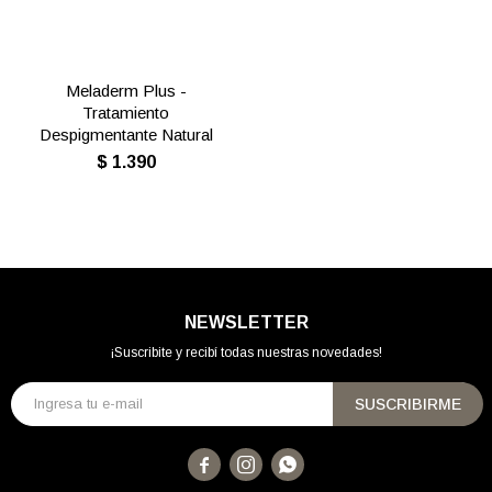
Meladerm Plus -
Tratamiento
Despigmentante Natural
$
1.390
NEWSLETTER
¡Suscribite y recibí todas nuestras novedades!
SUSCRIBIRME


