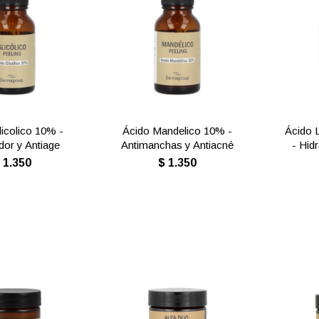
licolico 10% -
Ácido Mandelico 10% -
Ácido 
dor y Antiage
Antimanchas y Antiacné
- Hid
$
1.350
$
1.350