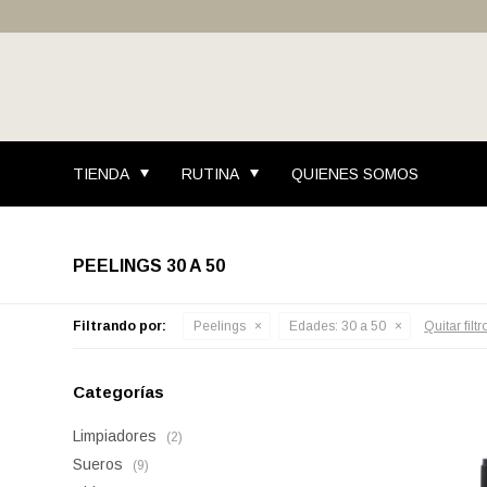
TIENDA
RUTINA
QUIENES SOMOS
PEELINGS 30 A 50
Filtrando por:
Peelings
Edades:
30 a 50
Quitar filtr
Categorías
Limpiadores
(2)
Sueros
(9)