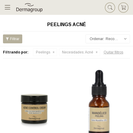

PEELINGS ACNÉ
Recomendados
Filtrando por:
Peelings
Necesidades:
Acné
Quitar filtros