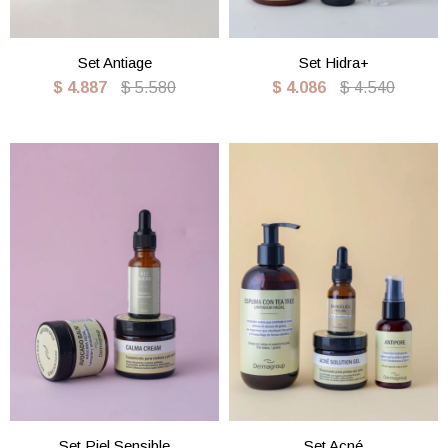
Set Antiage
Set Hidra+
$
4.887
$
5.580
$
4.086
$
4.540
Set Piel Sensible
Set Acné