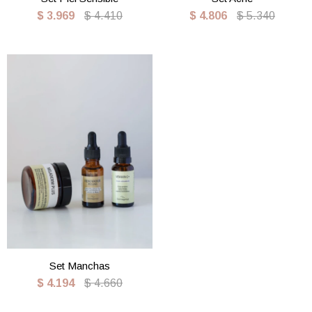
$
3.969
$
4.410
$
4.806
$
5.340
Set Manchas
$
4.194
$
4.660