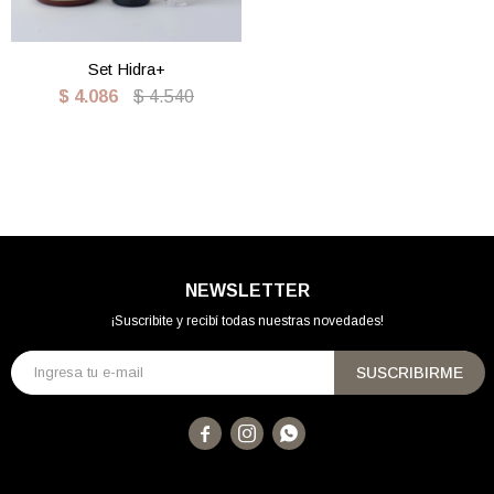
Set Hidra+
$
4.086
$
4.540
NEWSLETTER
¡Suscribite y recibí todas nuestras novedades!
SUSCRIBIRME


