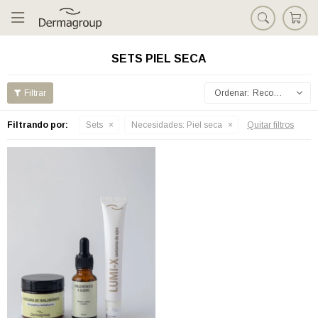

SETS PIEL SECA
Recomendados
Filtrando por:
Sets
Necesidades:
Piel seca
Quitar filtros