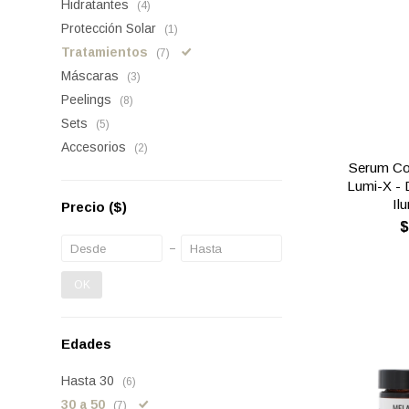
Hidratantes
(4)
Protección Solar
(1)
Tratamientos
(7)
Máscaras
(3)
Peelings
(8)
Sets
(5)
Accesorios
(2)
Serum Co
Lumi-X - 
Il
Precio
($)
OK
Edades
Hasta 30
(6)
30 a 50
(7)