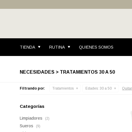
TIENDA
RUTINA
QUIENES SOMOS
NECESIDADES > TRATAMIENTOS 30 A 50
Filtrando por:
Tratamientos
Edades:
30 a 50
Quitar 
Categorías
Limpiadores
(2)
Sueros
(9)