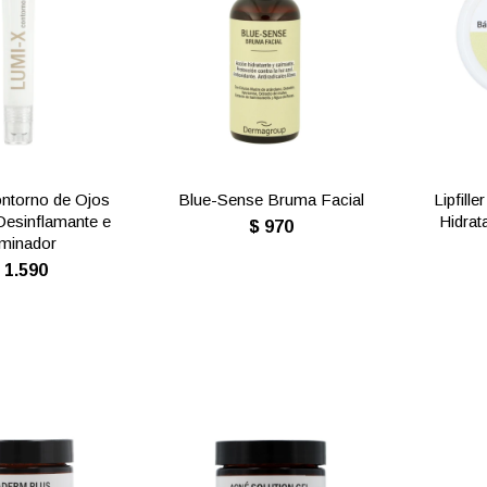
ntorno de Ojos
Blue-Sense Bruma Facial
Lipfill
Desinflamante e
Hidrat
$
970
uminador
$
1.590