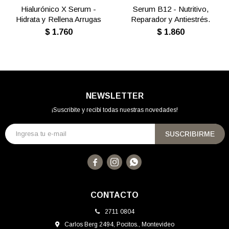
Hialurónico X Serum -
Serum B12 - Nutritivo,
Hidrata y Rellena Arrugas
Reparador y Antiestrés.
$
1.760
$
1.860
NEWSLETTER
¡Suscribite y recibí todas nuestras novedades!
SUSCRIBIRME



CONTACTO
2711 0804
Carlos Berg 2494, Pocitos., Montevideo