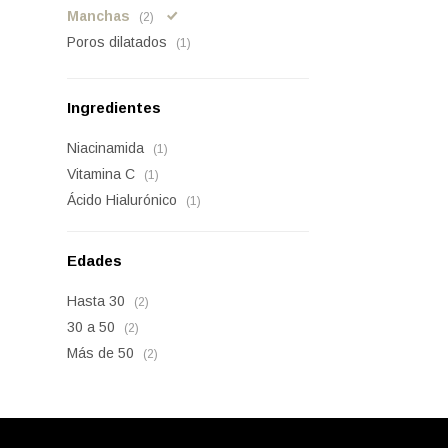
Manchas
(2)
Poros dilatados
(1)
Ingredientes
Niacinamida
(1)
Vitamina C
(1)
Ácido Hialurónico
(1)
Edades
Hasta 30
(2)
30 a 50
(2)
Más de 50
(2)