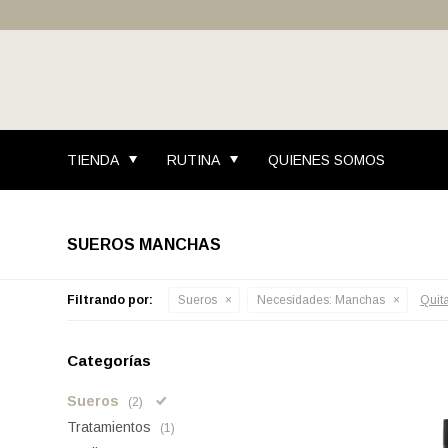
TIENDA
RUTINA
QUIENES SOMOS
SUEROS MANCHAS
Filtrando por:
Sueros
Necesidades:
Manchas
Quita
Categorías
Sueros
(2)
Tratamientos
(1)