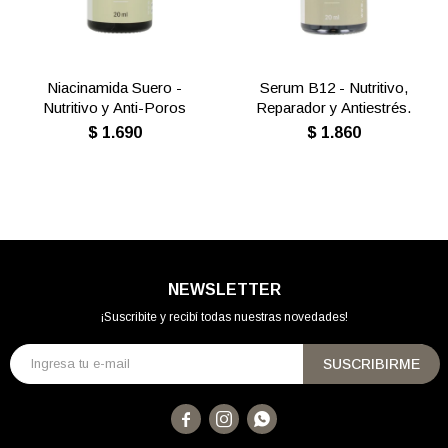
Niacinamida Suero -
Serum B12 - Nutritivo,
Nutritivo y Anti-Poros
Reparador y Antiestrés.
$
1.690
$
1.860
NEWSLETTER
¡Suscribite y recibí todas nuestras novedades!
SUSCRIBIRME


